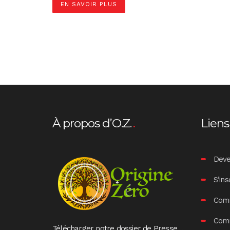
EN SAVOIR PLUS
À propos d’O.Z.
Liens
Deve
S’ins
Comm
Comm
Télécharger notre dossier de Presse…