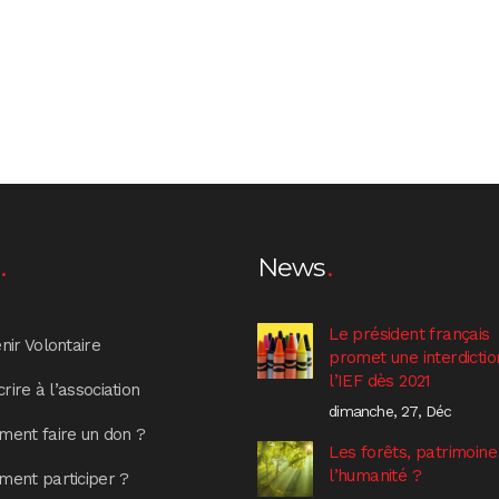
News
Le président français
nir Volontaire
promet une interdictio
l’IEF dès 2021
crire à l’association
dimanche, 27, Déc
ent faire un don ?
Les forêts, patrimoine
l’humanité ?
ent participer ?